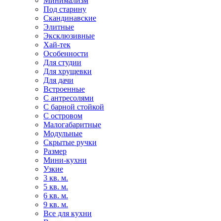
Минимализм
Под старину
Скандинавские
Элитные
Эксклюзивные
Хай-тек
Особенности
Для студии
Для хрущевки
Для дачи
Встроенные
С антресолями
С барной стойкой
С островом
Малогабаритные
Модульные
Скрытые ручки
Размер
Мини-кухни
Узкие
3 кв. м.
5 кв. м.
6 кв. м.
9 кв. м.
Все для кухни