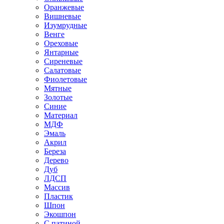
Оранжевые
Вишневые
Изумрудные
Венге
Ореховые
Янтарные
Сиреневые
Салатовые
Фиолетовые
Мятные
Золотые
Синие
Материал
МДФ
Эмаль
Акрил
Береза
Дерево
Дуб
ЛДСП
Массив
Пластик
Шпон
Экошпон
С патиной