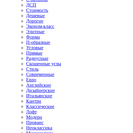
ДСП
Стоимость
Дешевые
Дорогие
Эконом-класс
Элитные
Форма
П-образные
Угловые
Прямые
Радиусные
Скошенные углы
Стиль
Современные
Евро
Английские
Дизайнерские
Итальянские
Кантри
Классические
Лофт
Модерн
Прованс
Неоклассика