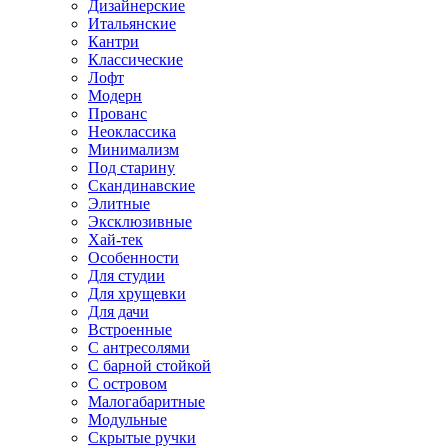
Дизайнерские
Итальянские
Кантри
Классические
Лофт
Модерн
Прованс
Неоклассика
Минимализм
Под старину
Скандинавские
Элитные
Эксклюзивные
Хай-тек
Особенности
Для студии
Для хрущевки
Для дачи
Встроенные
С антресолями
С барной стойкой
С островом
Малогабаритные
Модульные
Скрытые ручки