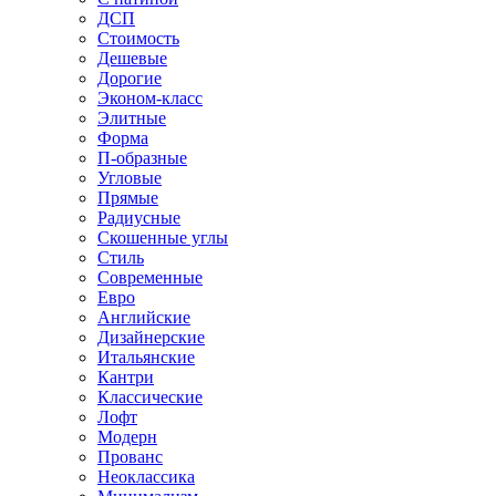
ДСП
Стоимость
Дешевые
Дорогие
Эконом-класс
Элитные
Форма
П-образные
Угловые
Прямые
Радиусные
Скошенные углы
Стиль
Современные
Евро
Английские
Дизайнерские
Итальянские
Кантри
Классические
Лофт
Модерн
Прованс
Неоклассика