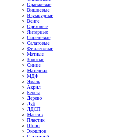
Оранжевые
Вишневые
Изумрудные
Венге
Ореховые
Янтарные
Сиреневые
Салатовые
Фиолетовые
Мятные
Золотые
Синие
Материал
МДФ
Эмаль
Акрил
Береза
Дерево
Дуб
ЛДСП
Массив
Пластик
Шпон
Экошпон
С патиной