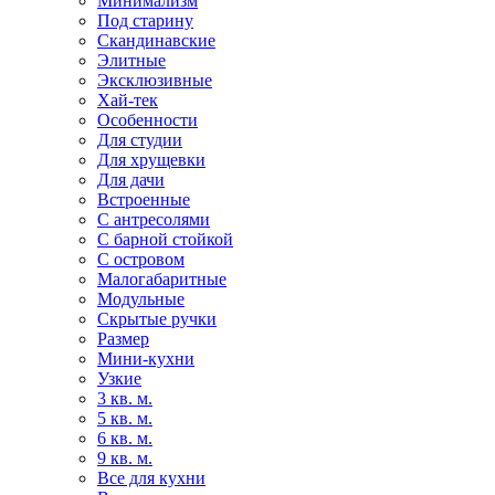
Минимализм
Под старину
Скандинавские
Элитные
Эксклюзивные
Хай-тек
Особенности
Для студии
Для хрущевки
Для дачи
Встроенные
С антресолями
С барной стойкой
С островом
Малогабаритные
Модульные
Скрытые ручки
Размер
Мини-кухни
Узкие
3 кв. м.
5 кв. м.
6 кв. м.
9 кв. м.
Все для кухни