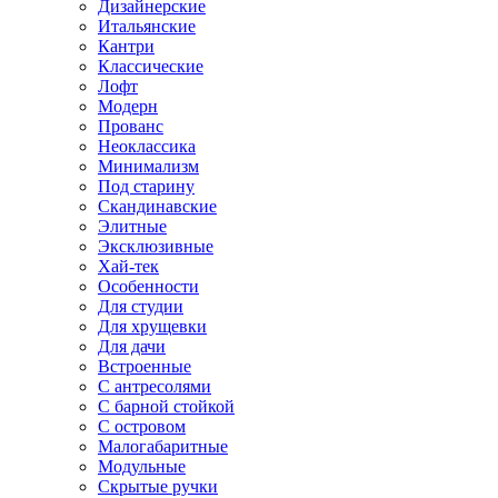
Дизайнерские
Итальянские
Кантри
Классические
Лофт
Модерн
Прованс
Неоклассика
Минимализм
Под старину
Скандинавские
Элитные
Эксклюзивные
Хай-тек
Особенности
Для студии
Для хрущевки
Для дачи
Встроенные
С антресолями
С барной стойкой
С островом
Малогабаритные
Модульные
Скрытые ручки