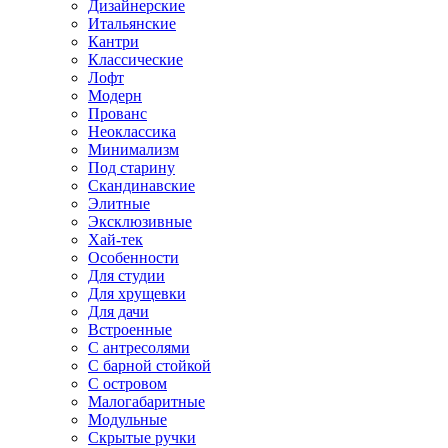
Дизайнерские
Итальянские
Кантри
Классические
Лофт
Модерн
Прованс
Неоклассика
Минимализм
Под старину
Скандинавские
Элитные
Эксклюзивные
Хай-тек
Особенности
Для студии
Для хрущевки
Для дачи
Встроенные
С антресолями
С барной стойкой
С островом
Малогабаритные
Модульные
Скрытые ручки