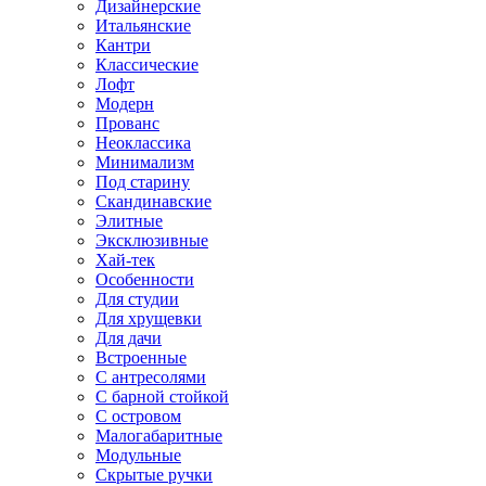
Дизайнерские
Итальянские
Кантри
Классические
Лофт
Модерн
Прованс
Неоклассика
Минимализм
Под старину
Скандинавские
Элитные
Эксклюзивные
Хай-тек
Особенности
Для студии
Для хрущевки
Для дачи
Встроенные
С антресолями
С барной стойкой
С островом
Малогабаритные
Модульные
Скрытые ручки