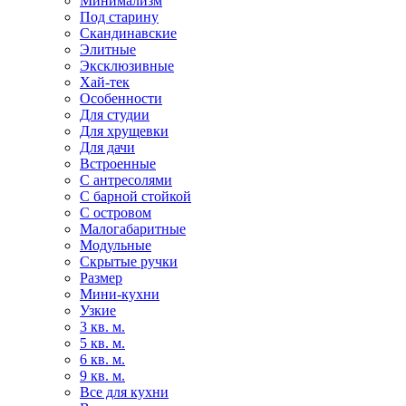
Минимализм
Под старину
Скандинавские
Элитные
Эксклюзивные
Хай-тек
Особенности
Для студии
Для хрущевки
Для дачи
Встроенные
С антресолями
С барной стойкой
С островом
Малогабаритные
Модульные
Скрытые ручки
Размер
Мини-кухни
Узкие
3 кв. м.
5 кв. м.
6 кв. м.
9 кв. м.
Все для кухни