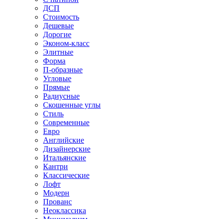
ДСП
Стоимость
Дешевые
Дорогие
Эконом-класс
Элитные
Форма
П-образные
Угловые
Прямые
Радиусные
Скошенные углы
Стиль
Современные
Евро
Английские
Дизайнерские
Итальянские
Кантри
Классические
Лофт
Модерн
Прованс
Неоклассика