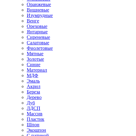
Оранжевые
Вишневые
Изумрудные
Венге
Ореховые
Янтарные
Сиреневые
Салатовые
Фиолетовые
Мятные
Золотые
Синие
Материал
МДФ
Эмаль
Акрил
Береза
Дерево
Дуб
ЛДСП
Массив
Пластик
Шпон
Экошпон
С патиной