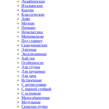
Дизайнерские
Итальянские
Кантри
Классические
Лофт
Модерн
Прованс
Неоклассика
Минимализм
Под старину
Скандинавские
Элитные
Эксклюзивные
Хай-тек
Особенности
Для студии
Для хрущевки
Для дачи
Встроенные
С антресолями
С барной стойкой
С островом
Малогабаритные
Модульные
Скрытые ручки