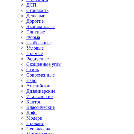
ДСП
Стоимость
Дешевые
Дорогие
Эконом-класс
Элитные
Форма
П-образные
Угловые
Прямые
Радиусные
Скошенные углы
Стиль
Современные
Евро
Английские
Дизайнерские
Итальянские
Кантри
Классические
Лофт
Модерн
Прованс
Неоклассика