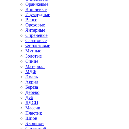
Оранжевые
Вишневые
Изумрудные
Венге
Ореховые
Янтарные
Сиреневые
Салатовые
Фиолетовые
Мятные
Золотые
Синие
Материал
МДФ
Эмаль
Акрил
Береза
Дерево
Дуб
ЛДСП
Массив
Пластик
Шпон
Экошпон
С патиной