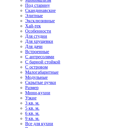
Минимализм
Под старину
Скандинавские
Элитные
Эксклюзивные
Хай-тек
Особенности
Для студии
Для хрущевки
Для дачи
Встроенные
С антресолями
С барной стойкой
С островом
Малогабаритные
Модульные
Скрытые ручки
Размер
Мини-кухни
Узкие
3 кв. м.
5 кв. м.
6 кв. м.
9 кв. м.
Все для кухни