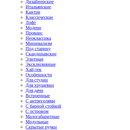
Дизайнерские
Итальянские
Кантри
Классические
Лофт
Модерн
Прованс
Неоклассика
Минимализм
Под старину
Скандинавские
Элитные
Эксклюзивные
Хай-тек
Особенности
Для студии
Для хрущевки
Для дачи
Встроенные
С антресолями
С барной стойкой
С островом
Малогабаритные
Модульные
Скрытые ручки