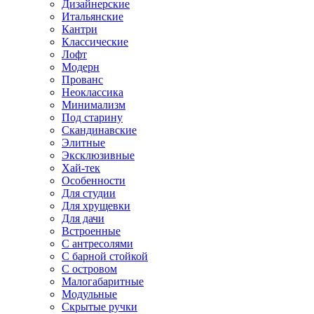
Дизайнерские
Итальянские
Кантри
Классические
Лофт
Модерн
Прованс
Неоклассика
Минимализм
Под старину
Скандинавские
Элитные
Эксклюзивные
Хай-тек
Особенности
Для студии
Для хрущевки
Для дачи
Встроенные
С антресолями
С барной стойкой
С островом
Малогабаритные
Модульные
Скрытые ручки