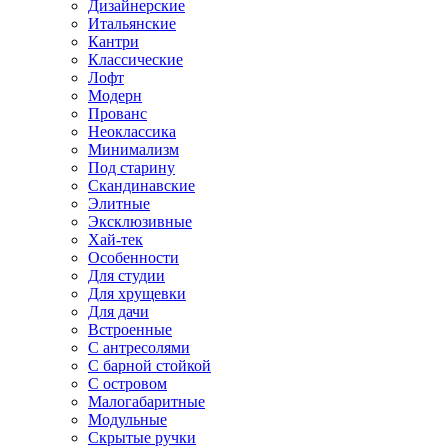
Дизайнерские
Итальянские
Кантри
Классические
Лофт
Модерн
Прованс
Неоклассика
Минимализм
Под старину
Скандинавские
Элитные
Эксклюзивные
Хай-тек
Особенности
Для студии
Для хрущевки
Для дачи
Встроенные
С антресолями
С барной стойкой
С островом
Малогабаритные
Модульные
Скрытые ручки