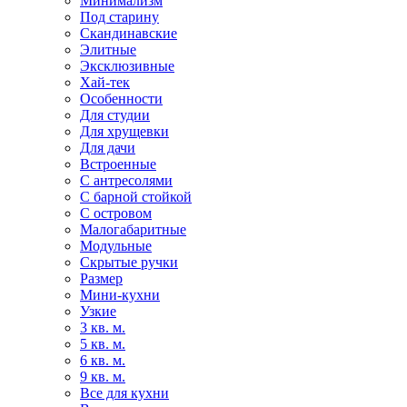
Минимализм
Под старину
Скандинавские
Элитные
Эксклюзивные
Хай-тек
Особенности
Для студии
Для хрущевки
Для дачи
Встроенные
С антресолями
С барной стойкой
С островом
Малогабаритные
Модульные
Скрытые ручки
Размер
Мини-кухни
Узкие
3 кв. м.
5 кв. м.
6 кв. м.
9 кв. м.
Все для кухни