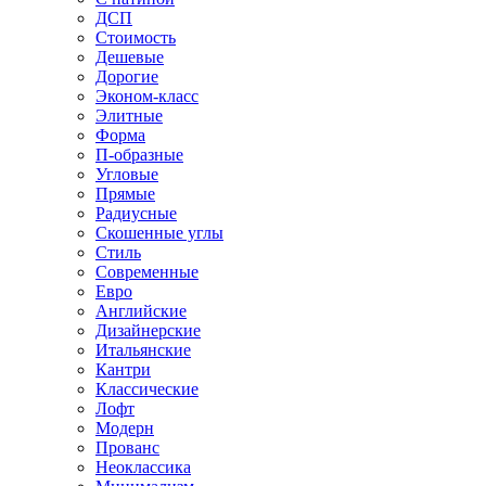
ДСП
Стоимость
Дешевые
Дорогие
Эконом-класс
Элитные
Форма
П-образные
Угловые
Прямые
Радиусные
Скошенные углы
Стиль
Современные
Евро
Английские
Дизайнерские
Итальянские
Кантри
Классические
Лофт
Модерн
Прованс
Неоклассика