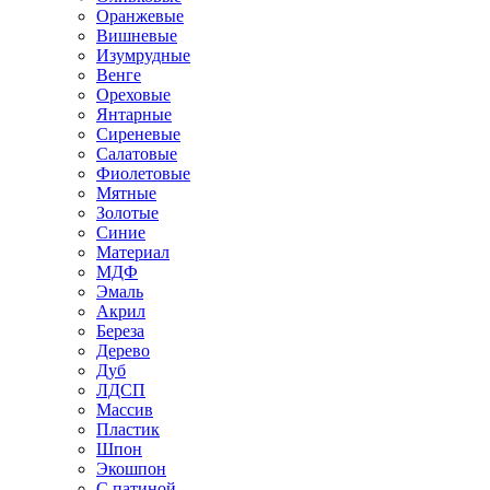
Оранжевые
Вишневые
Изумрудные
Венге
Ореховые
Янтарные
Сиреневые
Салатовые
Фиолетовые
Мятные
Золотые
Синие
Материал
МДФ
Эмаль
Акрил
Береза
Дерево
Дуб
ЛДСП
Массив
Пластик
Шпон
Экошпон
С патиной