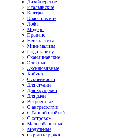
Дизайнерские
Итальянские
Кантри
Классические
Лофт
Модерн
Прованс
Неоклассика
Минимализм
Под старину
Скандинавские
Элитные
Эксклюзивные
Хай-тек
Особенности
Для студии
Для хрущевки
Для дачи
Встроенные
С антресолями
С барной стойкой
С островом
Малогабаритные
Модульные
Скрытые ручки