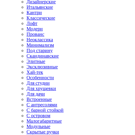
Дизайнерские
Итальянские
Кантри
Классические
Лофт
Модерн
Прованс
Неоклассика
Минимализм
Под старину
Скандинавские
Элитные
Эксклюзивные
Хай-тек
Особенности
Для студии
Для хрущевки
Для дачи
Встроенные
С антресолями
С барной стойкой
С островом
Малогабаритные
Модульные
Скрытые ручки