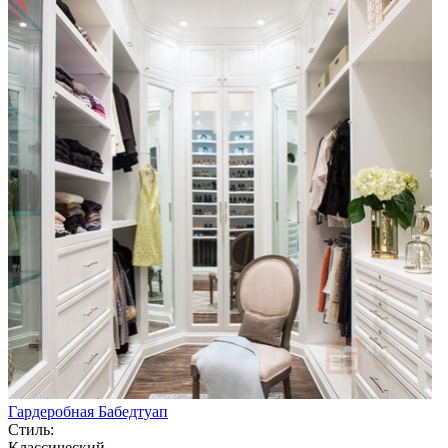
Гардеробная Бабедтуап
Стиль:
Классический