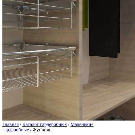
Главная
/
Каталог гардеробных
/
Маленькие
гардеробные
/ Жунвиль