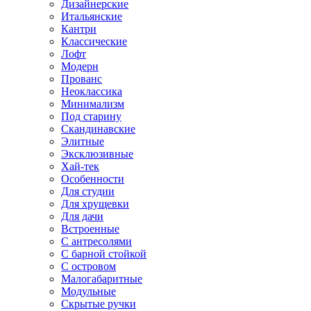
Дизайнерские
Итальянские
Кантри
Классические
Лофт
Модерн
Прованс
Неоклассика
Минимализм
Под старину
Скандинавские
Элитные
Эксклюзивные
Хай-тек
Особенности
Для студии
Для хрущевки
Для дачи
Встроенные
С антресолями
С барной стойкой
С островом
Малогабаритные
Модульные
Скрытые ручки