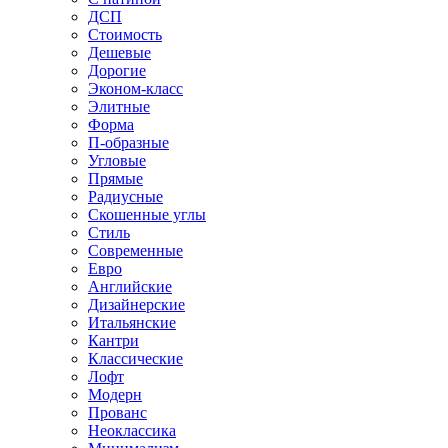
ДСП
Стоимость
Дешевые
Дорогие
Эконом-класс
Элитные
Форма
П-образные
Угловые
Прямые
Радиусные
Скошенные углы
Стиль
Современные
Евро
Английские
Дизайнерские
Итальянские
Кантри
Классические
Лофт
Модерн
Прованс
Неоклассика