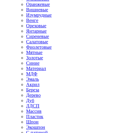
Оранжевые
Вишневые
Изумрудные
Венге
Ореховые
Янтарные
Сиреневые
Салатовые
Фиолетовые
Мятные
Золотые
Синие
Материал
МДФ
Эмаль
Акрил
Береза
Дерево
Дуб
ЛДСП
Массив
Пластик
Шпон
Экошпон
С патиной