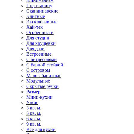
Минимализм
Под старину
Скандинавские
Элитные
Эксклюзивные
Хай-тек
Особенности
Для студии
Для хрущевки
Для дачи
Встроенные
С антресолями
С барной стойкой
С островом
Малогабаритные
Модульные
Скрытые ручки
Размер
Мини-кухни
Узкие
3 кв. м.
5 кв. м.
6 кв. м.
9 кв. м.
Все для кухни