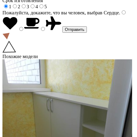
Срок изготовления
1
2
3
4
5
Пожалуйста, докажите, что вы человек, выбрав
Сердце
.
Похожие модели