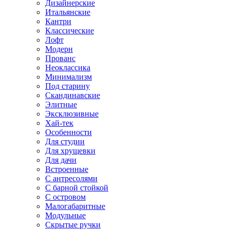
Дизайнерские
Итальянские
Кантри
Классические
Лофт
Модерн
Прованс
Неоклассика
Минимализм
Под старину
Скандинавские
Элитные
Эксклюзивные
Хай-тек
Особенности
Для студии
Для хрущевки
Для дачи
Встроенные
С антресолями
С барной стойкой
С островом
Малогабаритные
Модульные
Скрытые ручки