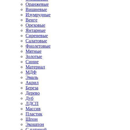
Оранжевые
Вишневые
Изумрудные
Венге
Ореховые
Янтарные
Сиреневые
Салатовые
Фиолетовые
Мятные
Золотые
Синие
Материал
МДФ
Эмаль
Акрил
Береза
Дерево
Дуб
ЛДСП
Массив
Пластик
Шпон
Экошпон
С патиной