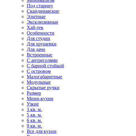
Минимализм
Под старину
Скандинавские
Элитные
Эксклюзивные
Хай-тек
Особенности
Для студии
Для хрущевки
Для дачи
Встроенные
С антресолями
С барной стойкой
С островом
Малогабаритные
Модульные
Скрытые ручки
Размер
Мини-кухни
Узкие
3 кв. м.
5 кв. м.
6 кв. м.
9 кв. м.
Все для кухни