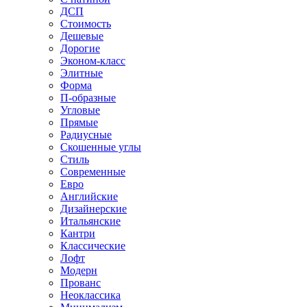
ДСП
Стоимость
Дешевые
Дорогие
Эконом-класс
Элитные
Форма
П-образные
Угловые
Прямые
Радиусные
Скошенные углы
Стиль
Современные
Евро
Английские
Дизайнерские
Итальянские
Кантри
Классические
Лофт
Модерн
Прованс
Неоклассика