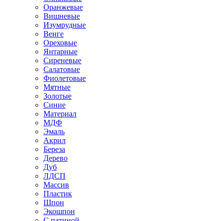
Оранжевые
Вишневые
Изумрудные
Венге
Ореховые
Янтарные
Сиреневые
Салатовые
Фиолетовые
Мятные
Золотые
Синие
Материал
МДФ
Эмаль
Акрил
Береза
Дерево
Дуб
ЛДСП
Массив
Пластик
Шпон
Экошпон
С патиной