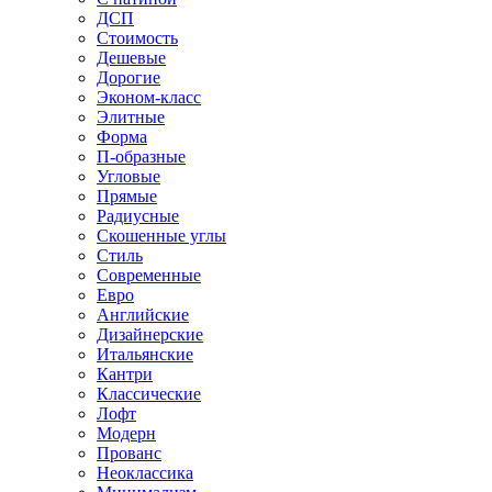
ДСП
Стоимость
Дешевые
Дорогие
Эконом-класс
Элитные
Форма
П-образные
Угловые
Прямые
Радиусные
Скошенные углы
Стиль
Современные
Евро
Английские
Дизайнерские
Итальянские
Кантри
Классические
Лофт
Модерн
Прованс
Неоклассика