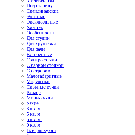
Минимализм
Под старину
Скандинавские
Элитные
Эксклюзивные
Хай-тек
Особенности
Для студии
Для хрущевки
Для дачи
Встроенные
С антресолями
С барной стойкой
С островом
Малогабаритные
Модульные
Скрытые ручки
Размер
Мини-кухни
Узкие
3 кв. м.
5 кв. м.
6 кв. м.
9 кв. м.
Все для кухни