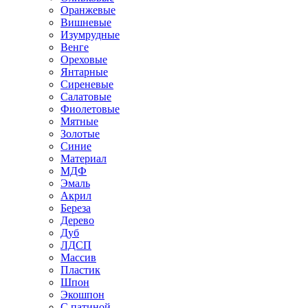
Оранжевые
Вишневые
Изумрудные
Венге
Ореховые
Янтарные
Сиреневые
Салатовые
Фиолетовые
Мятные
Золотые
Синие
Материал
МДФ
Эмаль
Акрил
Береза
Дерево
Дуб
ЛДСП
Массив
Пластик
Шпон
Экошпон
С патиной