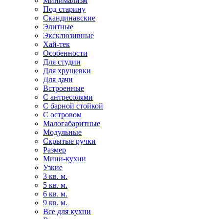
Минимализм
Под старину
Скандинавские
Элитные
Эксклюзивные
Хай-тек
Особенности
Для студии
Для хрущевки
Для дачи
Встроенные
С антресолями
С барной стойкой
С островом
Малогабаритные
Модульные
Скрытые ручки
Размер
Мини-кухни
Узкие
3 кв. м.
5 кв. м.
6 кв. м.
9 кв. м.
Все для кухни