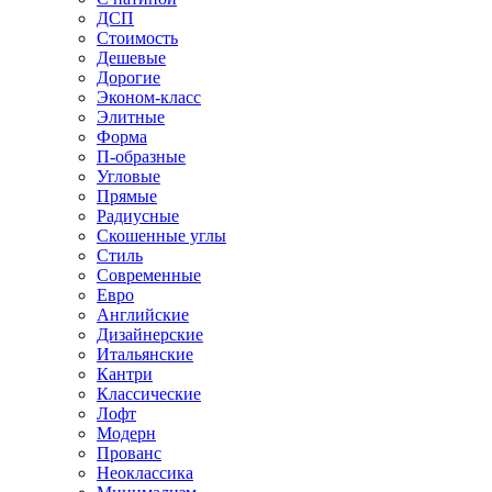
ДСП
Стоимость
Дешевые
Дорогие
Эконом-класс
Элитные
Форма
П-образные
Угловые
Прямые
Радиусные
Скошенные углы
Стиль
Современные
Евро
Английские
Дизайнерские
Итальянские
Кантри
Классические
Лофт
Модерн
Прованс
Неоклассика