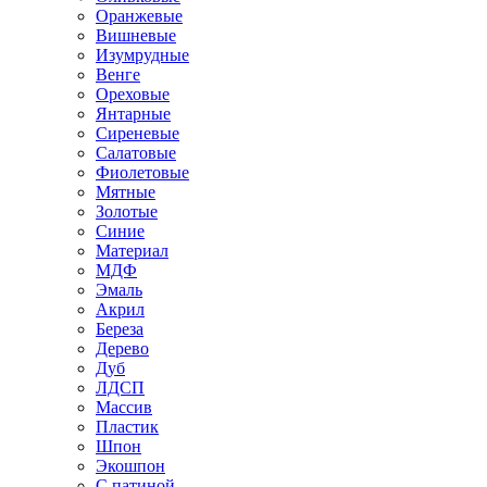
Оранжевые
Вишневые
Изумрудные
Венге
Ореховые
Янтарные
Сиреневые
Салатовые
Фиолетовые
Мятные
Золотые
Синие
Материал
МДФ
Эмаль
Акрил
Береза
Дерево
Дуб
ЛДСП
Массив
Пластик
Шпон
Экошпон
С патиной