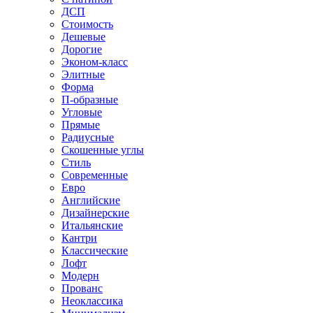
ДСП
Стоимость
Дешевые
Дорогие
Эконом-класс
Элитные
Форма
П-образные
Угловые
Прямые
Радиусные
Скошенные углы
Стиль
Современные
Евро
Английские
Дизайнерские
Итальянские
Кантри
Классические
Лофт
Модерн
Прованс
Неоклассика