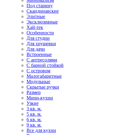
Минимализм
Под старину
Скандинавские
Элитные
Эксклюзивные
Хай-тек
Особенности
Для студии
Для хрущевки
Для дачи
Встроенные
С антресолями
С барной стойкой
С островом
Малогабаритные
Модульные
Скрытые ручки
Размер
Мини-кухни
Узкие
3 кв. м.
5 кв. м.
6 кв. м.
9 кв. м.
Все для кухни