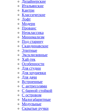
Дизайнерские
Итальянские
Кантри
Классические
Лофт
Модерн
Прованс
Неоклассика
Минимализм
Под старину
Скандинавские
Элитные
Эксклюзивные
Хай-тек
Особенности
Для студии
Для хрущевки
Для дачи
Встроенные
С антресолями
С барной стойкой
С островом
Малогабаритные
Модульные
Скрытые ручки