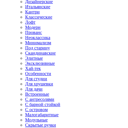
Дизайнерские
Итальянские
Кантри
Классические
Лофт
Модерн
Прованс
Неоклассика
Минимализм
Под старину
Скандинавские
Элитные
Эксклюзивные
Хай-тек
Особенности
Для студии
Для хрущевки
Для дачи
Встроенные
С антресолями
С барной стойкой
С островом
Малогабаритные
Модульные
Скрытые ручки