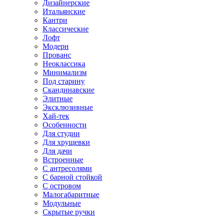
Дизайнерские
Итальянские
Кантри
Классические
Лофт
Модерн
Прованс
Неоклассика
Минимализм
Под старину
Скандинавские
Элитные
Эксклюзивные
Хай-тек
Особенности
Для студии
Для хрущевки
Для дачи
Встроенные
С антресолями
С барной стойкой
С островом
Малогабаритные
Модульные
Скрытые ручки