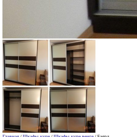
Главная
/
Шкафы-купе
/
Шкафы-купе венге
/ Баярд