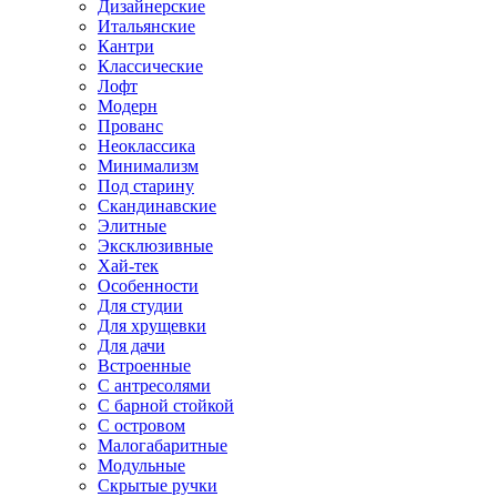
Дизайнерские
Итальянские
Кантри
Классические
Лофт
Модерн
Прованс
Неоклассика
Минимализм
Под старину
Скандинавские
Элитные
Эксклюзивные
Хай-тек
Особенности
Для студии
Для хрущевки
Для дачи
Встроенные
С антресолями
С барной стойкой
С островом
Малогабаритные
Модульные
Скрытые ручки