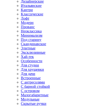
Дизайнерские
Итальянские
Кантри
Классические
Лофт
Модерн
Прованс
Неоклассика
Минимализм
Под старину
Скандинавские
Элитные
Эксклюзивные
Хай-тек
Особенности
Для студии
Для хрущевки
Для дачи
Встроенные
С антресолями
С барной стойкой
С островом
Малогабаритные
Модульные
Скрытые ручки