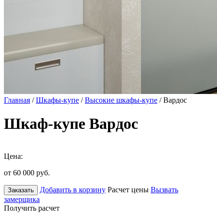
Главная
/
Шкафы-купе
/
Высокие шкафы-купе
/ Вардос
Шкаф-купе Вардос
Цена:
от 60 000
руб.
Добавить в корзину
Расчет цены
Вызвать
Заказать
замерщика
Получить расчет