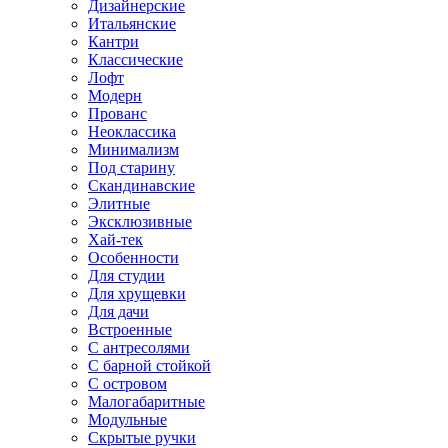
Дизайнерские
Итальянские
Кантри
Классические
Лофт
Модерн
Прованс
Неоклассика
Минимализм
Под старину
Скандинавские
Элитные
Эксклюзивные
Хай-тек
Особенности
Для студии
Для хрущевки
Для дачи
Встроенные
С антресолями
С барной стойкой
С островом
Малогабаритные
Модульные
Скрытые ручки