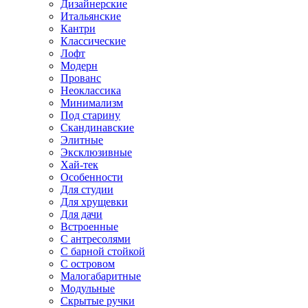
Дизайнерские
Итальянские
Кантри
Классические
Лофт
Модерн
Прованс
Неоклассика
Минимализм
Под старину
Скандинавские
Элитные
Эксклюзивные
Хай-тек
Особенности
Для студии
Для хрущевки
Для дачи
Встроенные
С антресолями
С барной стойкой
С островом
Малогабаритные
Модульные
Скрытые ручки