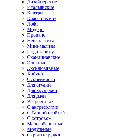
Дизайнерские
Итальянские
Кантри
Классические
Лофт
Модерн
Прованс
Неоклассика
Минимализм
Под старину
Скандинавские
Элитные
Эксклюзивные
Хай-тек
Особенности
Для студии
Для хрущевки
Для дачи
Встроенные
С антресолями
С барной стойкой
С островом
Малогабаритные
Модульные
Скрытые ручки