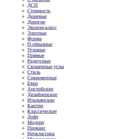
ДСП
Стоимость
Дешевые
Дорогие
Эконом-класс
Элитные
Форма
П-образные
Угловые
Прямые
Радиусные
Скошенные углы
Стиль
Современные
Евро
Английские
Дизайнерские
Итальянские
Кантри
Классические
Лофт
Модерн
Прованс
Неоклассика