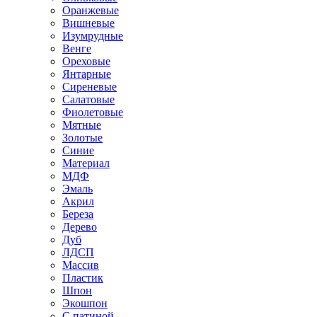
Оранжевые
Вишневые
Изумрудные
Венге
Ореховые
Янтарные
Сиреневые
Салатовые
Фиолетовые
Мятные
Золотые
Синие
Материал
МДФ
Эмаль
Акрил
Береза
Дерево
Дуб
ЛДСП
Массив
Пластик
Шпон
Экошпон
С патиной