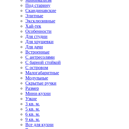
Минимализм
Под старину
Скандинавские
Элитные
Эксклюзивные
Хай-тек
Особенности
Для студии
Для хрущевки
Для дачи
Встроенные
С антресолями
С барной стойкой
С островом
Малогабаритные
Модульные
Скрытые ручки
Размер
Мини-кухни
Узкие
3 кв. м.
5 кв. м.
6 кв. м.
9 кв. м.
Все для кухни