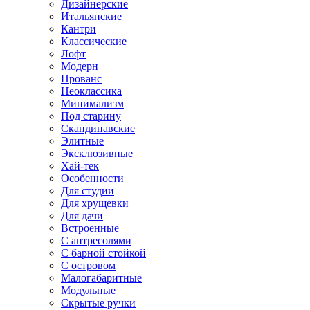
Дизайнерские
Итальянские
Кантри
Классические
Лофт
Модерн
Прованс
Неоклассика
Минимализм
Под старину
Скандинавские
Элитные
Эксклюзивные
Хай-тек
Особенности
Для студии
Для хрущевки
Для дачи
Встроенные
С антресолями
С барной стойкой
С островом
Малогабаритные
Модульные
Скрытые ручки