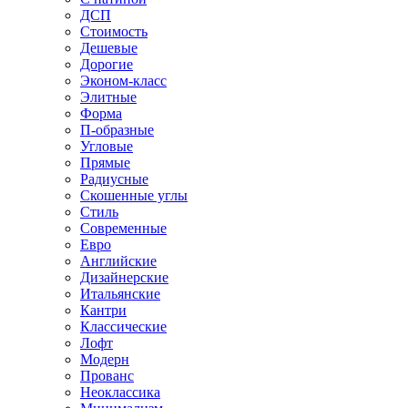
ДСП
Стоимость
Дешевые
Дорогие
Эконом-класс
Элитные
Форма
П-образные
Угловые
Прямые
Радиусные
Скошенные углы
Стиль
Современные
Евро
Английские
Дизайнерские
Итальянские
Кантри
Классические
Лофт
Модерн
Прованс
Неоклассика