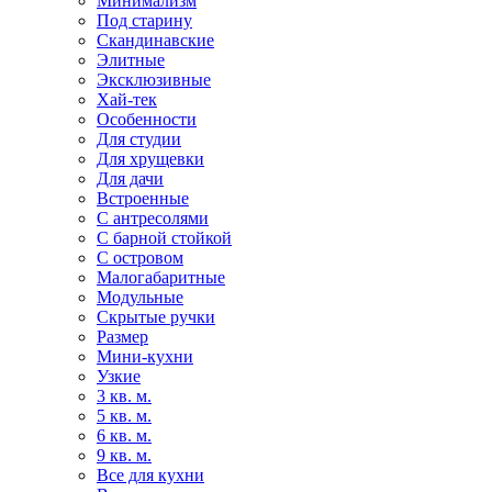
Минимализм
Под старину
Скандинавские
Элитные
Эксклюзивные
Хай-тек
Особенности
Для студии
Для хрущевки
Для дачи
Встроенные
С антресолями
С барной стойкой
С островом
Малогабаритные
Модульные
Скрытые ручки
Размер
Мини-кухни
Узкие
3 кв. м.
5 кв. м.
6 кв. м.
9 кв. м.
Все для кухни