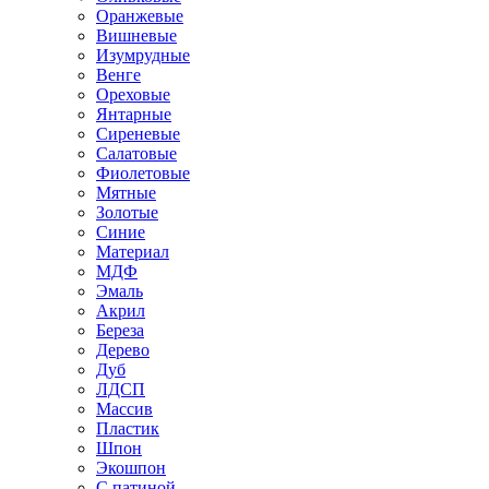
Оранжевые
Вишневые
Изумрудные
Венге
Ореховые
Янтарные
Сиреневые
Салатовые
Фиолетовые
Мятные
Золотые
Синие
Материал
МДФ
Эмаль
Акрил
Береза
Дерево
Дуб
ЛДСП
Массив
Пластик
Шпон
Экошпон
С патиной