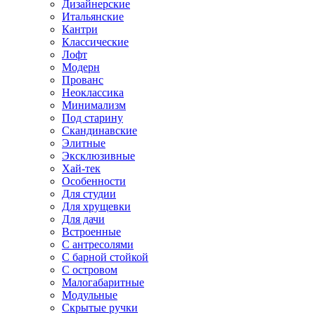
Дизайнерские
Итальянские
Кантри
Классические
Лофт
Модерн
Прованс
Неоклассика
Минимализм
Под старину
Скандинавские
Элитные
Эксклюзивные
Хай-тек
Особенности
Для студии
Для хрущевки
Для дачи
Встроенные
С антресолями
С барной стойкой
С островом
Малогабаритные
Модульные
Скрытые ручки