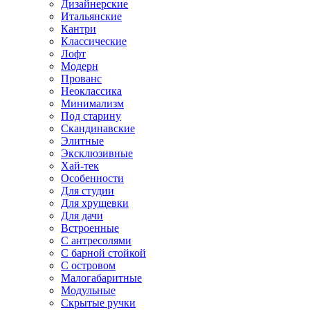
Дизайнерские
Итальянские
Кантри
Классические
Лофт
Модерн
Прованс
Неоклассика
Минимализм
Под старину
Скандинавские
Элитные
Эксклюзивные
Хай-тек
Особенности
Для студии
Для хрущевки
Для дачи
Встроенные
С антресолями
С барной стойкой
С островом
Малогабаритные
Модульные
Скрытые ручки