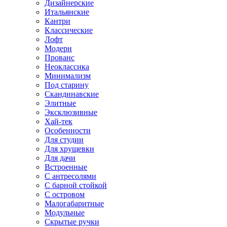
Дизайнерские
Итальянские
Кантри
Классические
Лофт
Модерн
Прованс
Неоклассика
Минимализм
Под старину
Скандинавские
Элитные
Эксклюзивные
Хай-тек
Особенности
Для студии
Для хрущевки
Для дачи
Встроенные
С антресолями
С барной стойкой
С островом
Малогабаритные
Модульные
Скрытые ручки