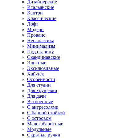
Дизайнерские
Итальянские
Кантри
Классические
Лофт
Модерн
Прованс
Неоклассика
Минимализм
Под старину
Скандинавские
Элитные
Эксклюзивные
Хай-тек
Особенности
Для студии
Для хрущевки
Для дачи
Встроенные
С антресолями
С барной стойкой
С островом
Малогабаритные
Модульные
Скрытые ручки