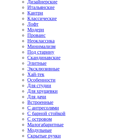
Дизайнерские
Итальянские
Кантри
Классические
Лофт
Модерн
Прованс
Неоклассика
Минимализм
Под старину
Скандинавские
Элитные
Эксклюзивные
Хай-тек
Особенности
Для студии
Для хрущевки
Для дачи
Встроенные
С антресолями
С барной стойкой
С островом
Малогабаритные
Модульные
Скрытые ручки