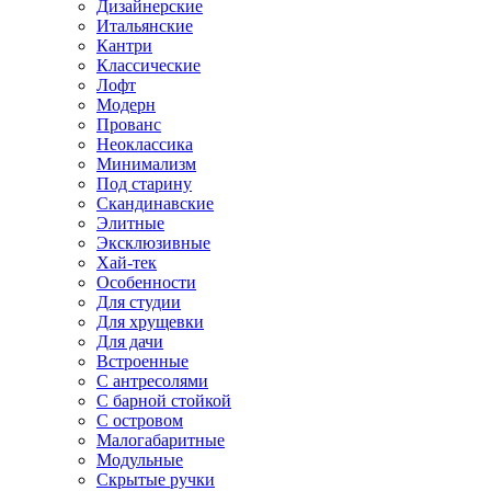
Дизайнерские
Итальянские
Кантри
Классические
Лофт
Модерн
Прованс
Неоклассика
Минимализм
Под старину
Скандинавские
Элитные
Эксклюзивные
Хай-тек
Особенности
Для студии
Для хрущевки
Для дачи
Встроенные
С антресолями
С барной стойкой
С островом
Малогабаритные
Модульные
Скрытые ручки