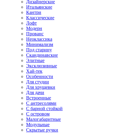
Дизайнерские
Итальянские
Кантри
Классические
Лофт
Модерн
Прованс
Неоклассика
Минимализм
Под старину
Скандинавские
Элитные
Эксклюзивные
Хай-тек
Особенности
Для студии
Для хрущевки
Для дачи
Встроенные
С антресолями
С барной стойкой
С островом
Малогабаритные
Модульные
Скрытые ручки