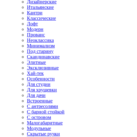
Дизайнерские
Итальянские
Кантри
Классические
Лофт
Модерн
Прованс
Неоклассика
Минимализм
Под старину
Скандинавские
Элитные
Эксклюзивные
Хай-тек
Особенности
Для студии
Для хрущевки
Для дачи
Встроенные
С антресолями
С барной стойкой
С островом
Малогабаритные
Модульные
Скрытые ручки