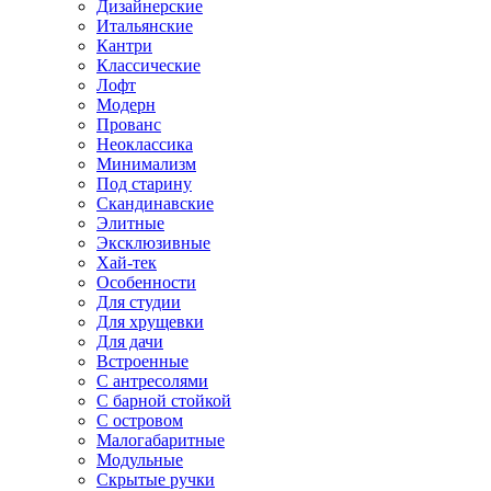
Дизайнерские
Итальянские
Кантри
Классические
Лофт
Модерн
Прованс
Неоклассика
Минимализм
Под старину
Скандинавские
Элитные
Эксклюзивные
Хай-тек
Особенности
Для студии
Для хрущевки
Для дачи
Встроенные
С антресолями
С барной стойкой
С островом
Малогабаритные
Модульные
Скрытые ручки