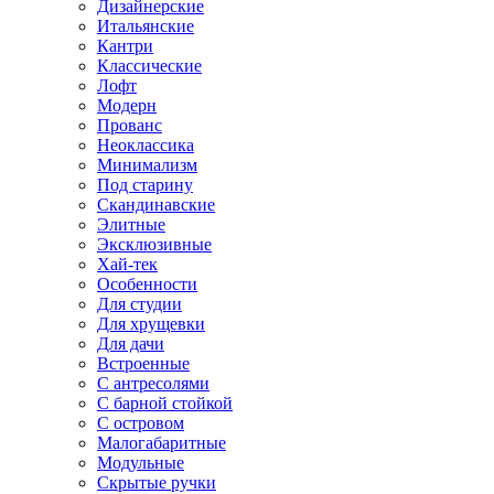
Дизайнерские
Итальянские
Кантри
Классические
Лофт
Модерн
Прованс
Неоклассика
Минимализм
Под старину
Скандинавские
Элитные
Эксклюзивные
Хай-тек
Особенности
Для студии
Для хрущевки
Для дачи
Встроенные
С антресолями
С барной стойкой
С островом
Малогабаритные
Модульные
Скрытые ручки