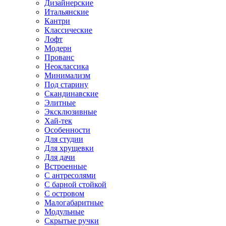
Дизайнерские
Итальянские
Кантри
Классические
Лофт
Модерн
Прованс
Неоклассика
Минимализм
Под старину
Скандинавские
Элитные
Эксклюзивные
Хай-тек
Особенности
Для студии
Для хрущевки
Для дачи
Встроенные
С антресолями
С барной стойкой
С островом
Малогабаритные
Модульные
Скрытые ручки