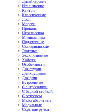
Дизайнерские
Итальянские
Кантри
Классические
Лофт
Модерн
Прованс
Неоклассика
Минимализм
Под старину
Скандинавские
Элитные
Эксклюзивные
Хай-тек
Особенности
Для студии
Для хрущевки
Для дачи
Встроенные
С антресолями
С барной стойкой
С островом
Малогабаритные
Модульные
Скрытые ручки