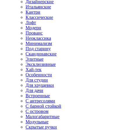
Дизайнерские
Итальянские
Кантри
Классические
Лофт
Модерн
Прованс
Неоклассика
Минимализм
Под старину
Скандинавские
Элитные
Эксклюзивные
Хай-тек
Особенности
Для студии
Для хрущевки
Для дачи
Встроенные
С антресолями
С барной стойкой
С островом
Малогабаритные
Модульные
Скрытые ручки