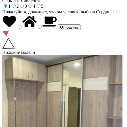
Срок изготовления
1
2
3
4
5
Пожалуйста, докажите, что вы человек, выбрав
Сердце
.
Похожие модели