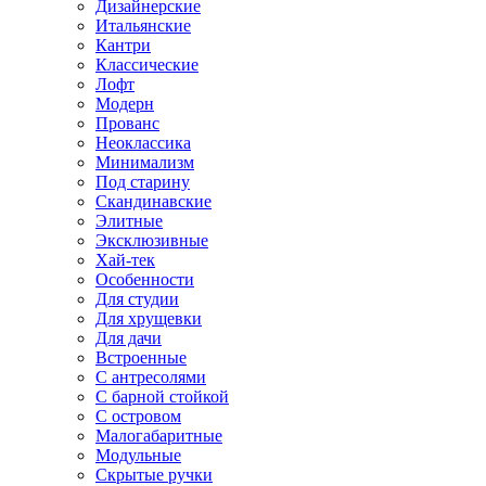
Дизайнерские
Итальянские
Кантри
Классические
Лофт
Модерн
Прованс
Неоклассика
Минимализм
Под старину
Скандинавские
Элитные
Эксклюзивные
Хай-тек
Особенности
Для студии
Для хрущевки
Для дачи
Встроенные
С антресолями
С барной стойкой
С островом
Малогабаритные
Модульные
Скрытые ручки