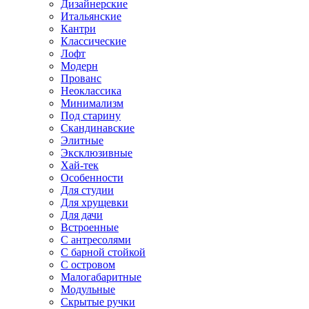
Дизайнерские
Итальянские
Кантри
Классические
Лофт
Модерн
Прованс
Неоклассика
Минимализм
Под старину
Скандинавские
Элитные
Эксклюзивные
Хай-тек
Особенности
Для студии
Для хрущевки
Для дачи
Встроенные
С антресолями
С барной стойкой
С островом
Малогабаритные
Модульные
Скрытые ручки