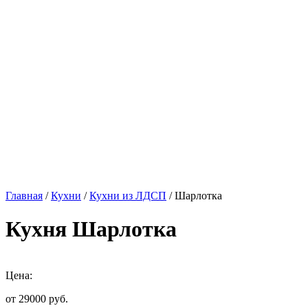
Главная
/
Кухни
/
Кухни из ЛДСП
/ Шарлотка
Кухня Шарлотка
Цена:
от 29000
руб.