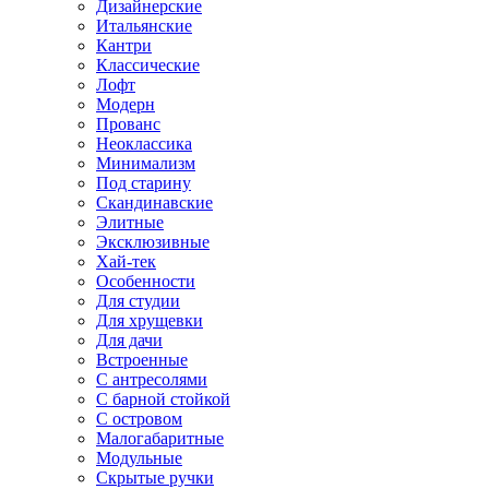
Дизайнерские
Итальянские
Кантри
Классические
Лофт
Модерн
Прованс
Неоклассика
Минимализм
Под старину
Скандинавские
Элитные
Эксклюзивные
Хай-тек
Особенности
Для студии
Для хрущевки
Для дачи
Встроенные
С антресолями
С барной стойкой
С островом
Малогабаритные
Модульные
Скрытые ручки