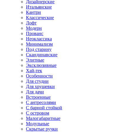
Дизайнерские
Итальянские
Кантри
Классические
Лофт
Модерн
Прованс
Неоклассика
Минимализм
Под старину
Скандинавские
Элитные
Эксклюзивные
Хай-тек
Особенности
Для студии
Для хрущевки
Для дачи
Встроенные
С антресолями
С барной стойкой
С островом
Малогабаритные
Модульные
Скрытые ручки